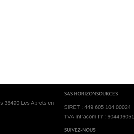
SAS HORIZONSOURCES
es 38490 Les Abrets en
SIRET : 449 605 104 00024
TVA Intracom Fr : 60449605
SUIVEZ-NOUS