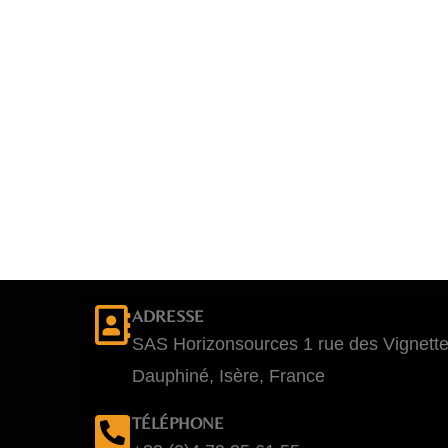
ADRESSE
SAS Horizonsources 1 rue des Vignett
Dauphiné, Isère, France
TÉLÉPHONE