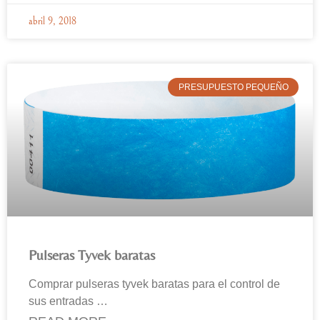
abril 9, 2018
PRESUPUESTO PEQUEÑO
Pulseras Tyvek baratas
Comprar pulseras tyvek baratas para el control de
sus entradas …