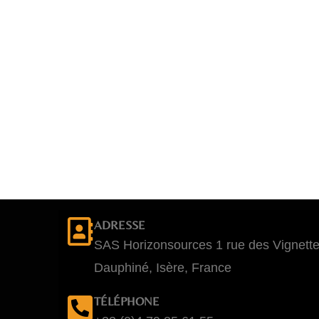
ADRESSE
SAS Horizonsources 1 rue des Vignett
Dauphiné, Isère, France
TÉLÉPHONE