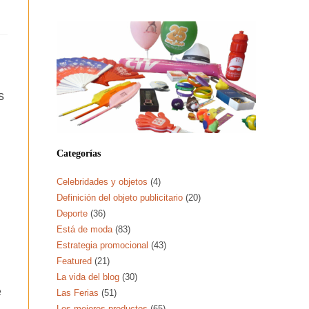
s
Categorías
Celebridades y objetos
(4)
Definición del objeto publicitario
(20)
Deporte
(36)
Está de moda
(83)
Estrategia promocional
(43)
Featured
(21)
La vida del blog
(30)
e
Las Ferias
(51)
Los mejores productos
(65)