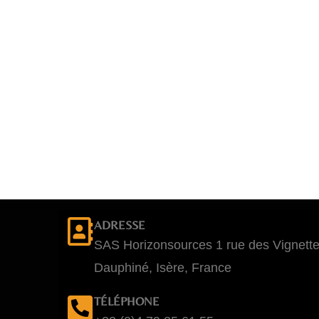
ADRESSE
SAS Horizonsources 1 rue des Vignett
Dauphiné, Isère, France
TÉLÉPHONE