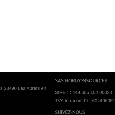
SAS HORIZONSOURCES
es 38490 Les Abrets en
SIRET : 449 605 104 00024
TVA Intracom Fr : 60449605
SUIVEZ-NOUS