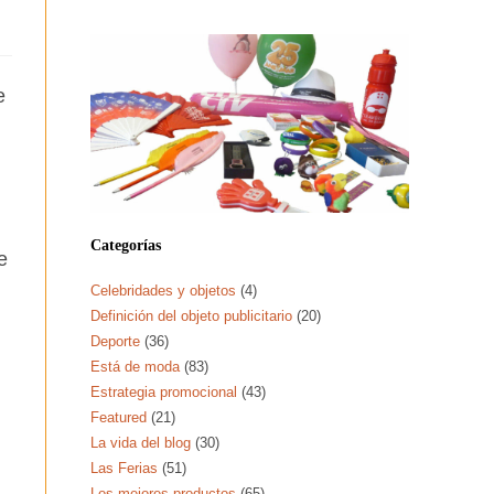
e
Categorías
e
Celebridades y objetos
(4)
Definición del objeto publicitario
(20)
Deporte
(36)
Está de moda
(83)
Estrategia promocional
(43)
Featured
(21)
La vida del blog
(30)
Las Ferias
(51)
Los mejores productos
(65)