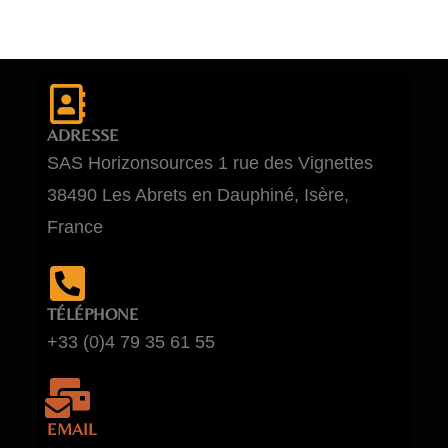
ADRESSE
SAS Horizonsources 1 rue des Vignettes
38490 Les Abrets en Dauphiné, Isère,
France
TÉLÉPHONE
+33 (0)4 79 35 61 55
EMAIL