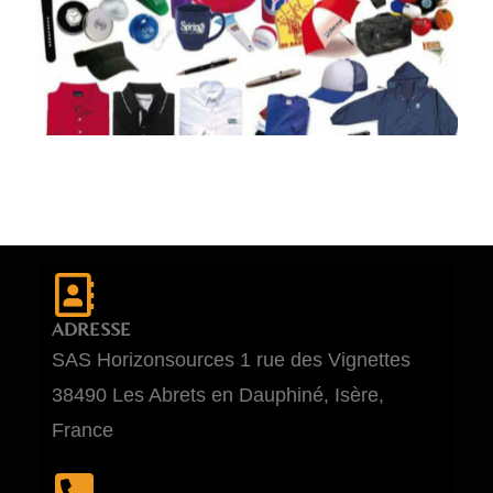
ADRESSE
SAS Horizonsources 1 rue des Vignettes
38490 Les Abrets en Dauphiné, Isère,
France