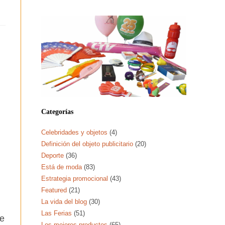
n
Categorías
Celebridades y objetos
(4)
Definición del objeto publicitario
(20)
Deporte
(36)
Está de moda
(83)
Estrategia promocional
(43)
Featured
(21)
La vida del blog
(30)
Las Ferias
(51)
te
Los mejores productos
(65)