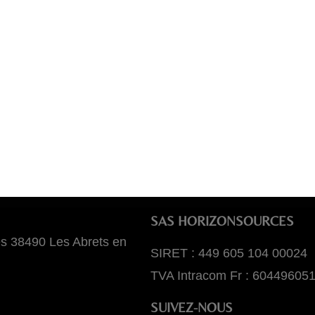
SAS HORIZONSOURCES
es 38490 Les Abrets en
SIRET : 449 605 104 00024
TVA Intracom Fr : 60449605
SUIVEZ-NOUS