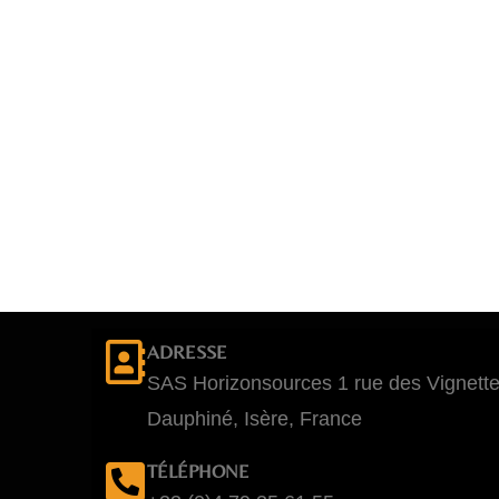
ADRESSE
SAS Horizonsources 1 rue des Vignett
Dauphiné, Isère, France
TÉLÉPHONE