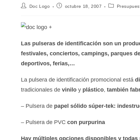
Doc Logo
octubre 18, 2007
Presupues
Las pulseras de identificación son un produ
festivales, conciertos, campings, parques d
deportivos, ferias,…
La pulsera de identificación promocional está
d
tradicionales de
vinilo
y
plástico
,
también fab
– Pulsera de
papel sólido súper-tek: indestru
– Pulsera de PVC
con purpurina
Hay múltiples opciones disponibles y todas 