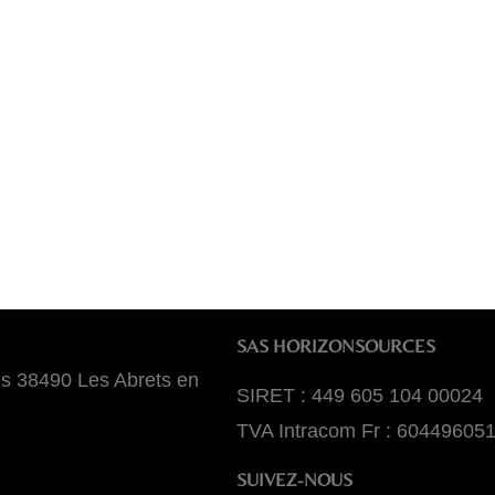
SAS HORIZONSOURCES
es 38490 Les Abrets en
SIRET : 449 605 104 00024
TVA Intracom Fr : 60449605
SUIVEZ-NOUS