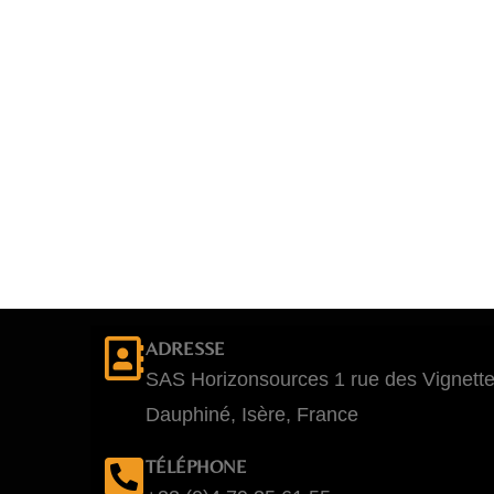
ADRESSE
SAS Horizonsources 1 rue des Vignett
Dauphiné, Isère, France
TÉLÉPHONE