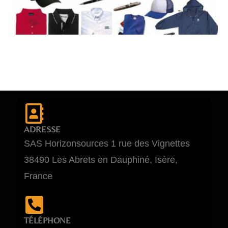
ADRESSE
SAS Horizonsources 1 rue des Vignettes
38490 Les Abrets en Dauphiné, Isère,
France
TÉLÉPHONE