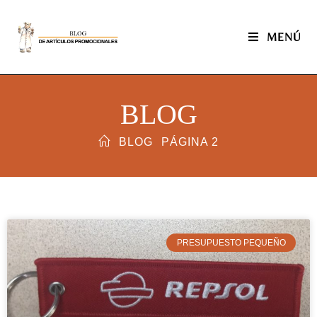
MENÚ
BLOG
BLOG
PÁGINA 2
PRESUPUESTO PEQUEÑO