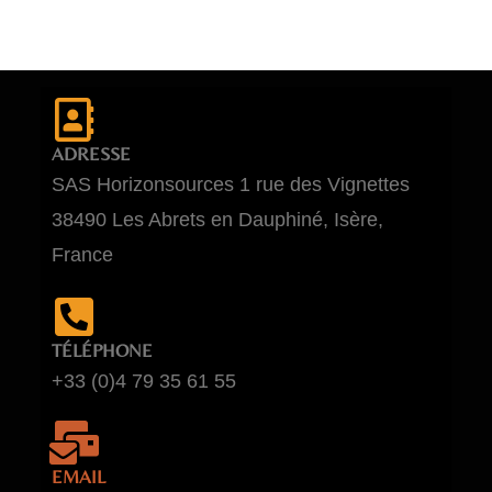
ADRESSE
SAS Horizonsources 1 rue des Vignettes
38490 Les Abrets en Dauphiné, Isère,
France
TÉLÉPHONE
+33 (0)4 79 35 61 55
EMAIL