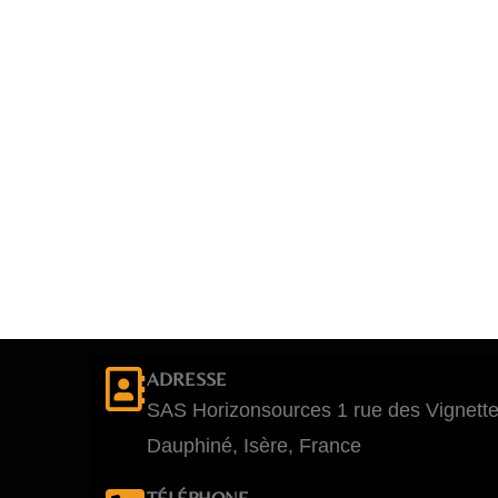
ADRESSE
SAS Horizonsources 1 rue des Vignett
Dauphiné, Isère, France