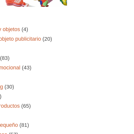
y objetos
(4)
objeto publicitario
(20)
(83)
omocional
(43)
og
(30)
)
roductos
(65)
pequeño
(81)