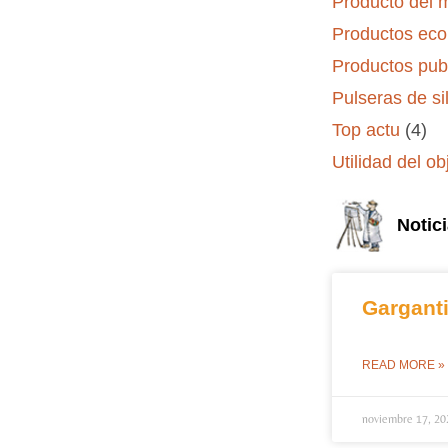
Producto del 
Productos eco
Productos publ
Pulseras de si
Top actu
(4)
Utilidad del ob
Notic
Garganti
READ MORE »
noviembre 17, 20