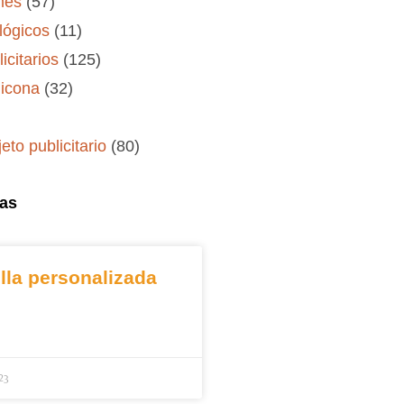
mes
(57)
lógicos
(11)
icitarios
(125)
licona
(32)
jeto publicitario
(80)
ias
lla personalizada
23