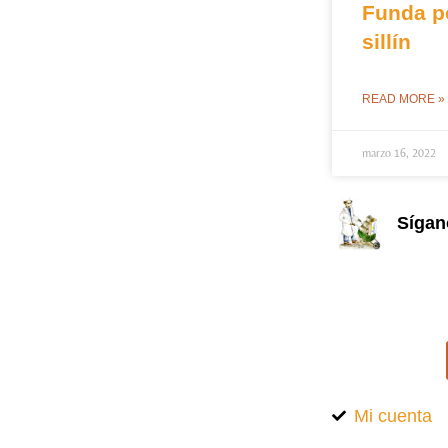
Funda p
sillín
READ MORE »
marzo 16, 2022
Sígan
Mi cuenta