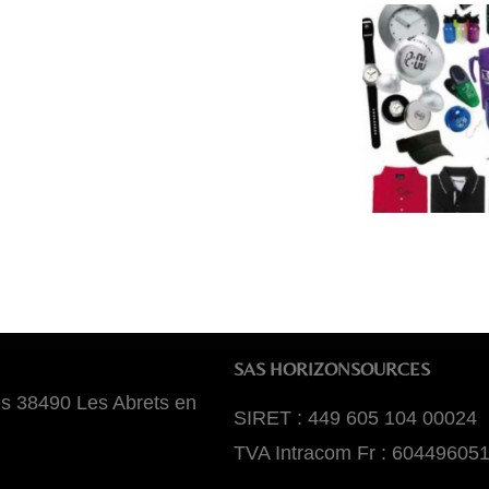
SAS HORIZONSOURCES
es 38490 Les Abrets en
SIRET : 449 605 104 00024
TVA Intracom Fr : 60449605