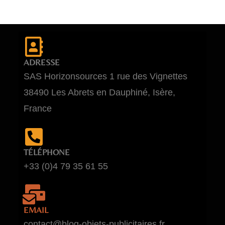
ADRESSE
SAS Horizonsources 1 rue des Vignettes
38490 Les Abrets en Dauphiné, Isère,
France
TÉLÉPHONE
+33 (0)4 79 35 61 55
EMAIL
contact@blog-objets-publicitaires.fr